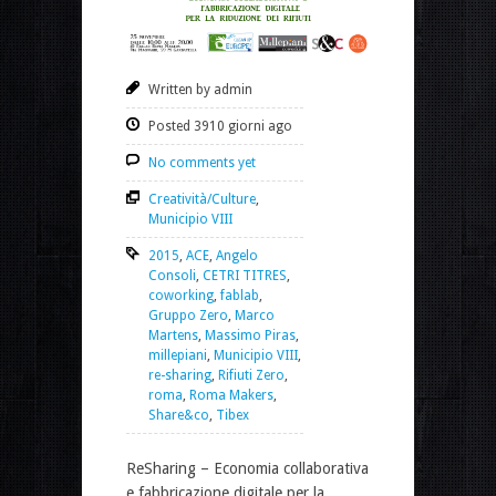
Written by admin
Posted 3910 giorni ago
No comments yet
Creatività/Culture
,
Municipio VIII
2015
,
ACE
,
Angelo
Consoli
,
CETRI TITRES
,
coworking
,
fablab
,
Gruppo Zero
,
Marco
Martens
,
Massimo Piras
,
millepiani
,
Municipio VIII
,
re-sharing
,
Rifiuti Zero
,
roma
,
Roma Makers
,
Share&co
,
Tibex
ReSharing – Economia collaborativa
e fabbricazione digitale per la