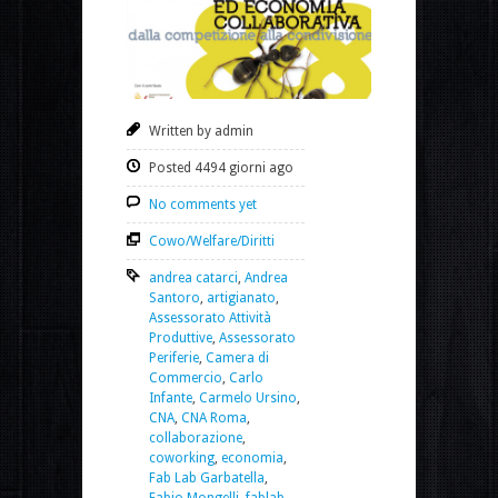
Written by admin
Posted 4494 giorni ago
No comments yet
Cowo/Welfare/Diritti
andrea catarci
,
Andrea
Santoro
,
artigianato
,
Assessorato Attività
Produttive
,
Assessorato
Periferie
,
Camera di
Commercio
,
Carlo
Infante
,
Carmelo Ursino
,
CNA
,
CNA Roma
,
collaborazione
,
coworking
,
economia
,
Fab Lab Garbatella
,
Fabio Mongelli
,
fablab
,