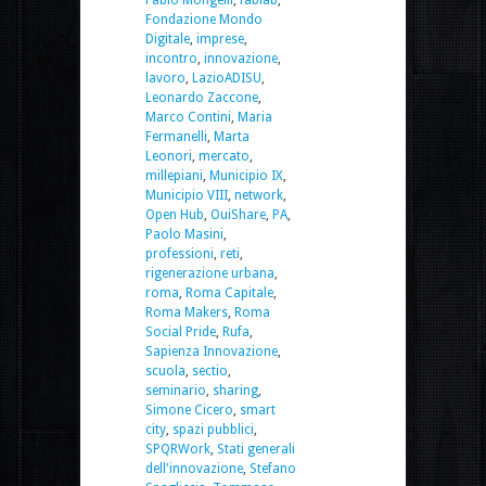
Fondazione Mondo
Digitale
,
imprese
,
incontro
,
innovazione
,
lavoro
,
LazioADISU
,
Leonardo Zaccone
,
Marco Contini
,
Maria
Fermanelli
,
Marta
Leonori
,
mercato
,
millepiani
,
Municipio IX
,
Municipio VIII
,
network
,
Open Hub
,
OuiShare
,
PA
,
Paolo Masini
,
professioni
,
reti
,
rigenerazione urbana
,
roma
,
Roma Capitale
,
Roma Makers
,
Roma
Social Pride
,
Rufa
,
Sapienza Innovazione
,
scuola
,
sectio
,
seminario
,
sharing
,
Simone Cicero
,
smart
city
,
spazi pubblici
,
SPQRWork
,
Stati generali
dell'innovazione
,
Stefano