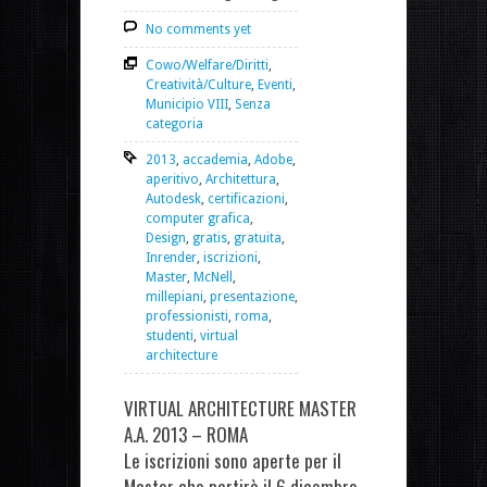
No comments yet
Cowo/Welfare/Diritti
,
Creatività/Culture
,
Eventi
,
Municipio VIII
,
Senza
categoria
2013
,
accademia
,
Adobe
,
aperitivo
,
Architettura
,
Autodesk
,
certificazioni
,
computer grafica
,
Design
,
gratis
,
gratuita
,
Inrender
,
iscrizioni
,
Master
,
McNell
,
millepiani
,
presentazione
,
professionisti
,
roma
,
studenti
,
virtual
architecture
VIRTUAL ARCHITECTURE MASTER
A.A. 2013 – ROMA
Le iscrizioni sono aperte per il
Master che partirà il 6 dicembre