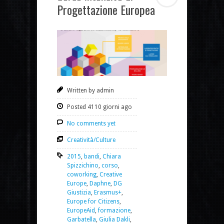
Progettazione Europea
Written by admin
Posted 4110 giorni ago
No comments yet
Creatività/Culture
2015
,
bandi
,
Chiara
Spizzichino
,
corso
,
coworking
,
Creative
Europe
,
Daphne
,
DG
Giustizia
,
Erasmus+
,
Europe for Citizens
,
EuropeAid
,
formazione
,
Garbatella
,
Giulia Dakli
,