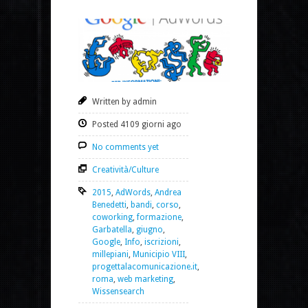
Written by admin
Posted 4109 giorni ago
No comments yet
Creatività/Culture
2015
,
AdWords
,
Andrea
Benedetti
,
bandi
,
corso
,
coworking
,
formazione
,
Garbatella
,
giugno
,
Google
,
Info
,
iscrizioni
,
millepiani
,
Municipio VIII
,
progettalacomunicazione.it
,
roma
,
web marketing
,
Wissensearch