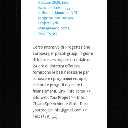
Horizon 2020
,
Info
,
iscrizioni
,
Life
,
maggio
,
millepiani
,
Municipio VIII
,
progettazione europa
,
Project Cycle
Management
,
roma
,
YourProject
Corso intensivo di Progettazione
Europea per piccoli gruppi 4 giorni
di full immersion, per un totale di
24 ore di docenza effettiva,
forniscono le basi necessarie per
conoscere i programmi europei,
elaborare progetti e gestire i
finanziamenti. Link: info corso >>
Sito web: YourProject >> Info:
Chiara Spizzichino e Giulia Dakli
yourproject.info@gmail.com >>
Tel.: (+39) [...]