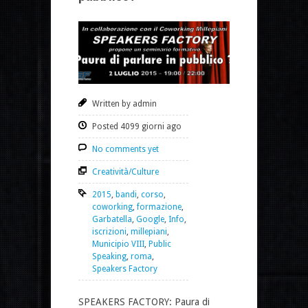
Written by admin
Posted 4099 giorni ago
No comments yet
Creatività/Culture
2015
,
bandi
,
corso
,
coworking
,
formazione
,
Garbatella
,
Google
,
Info
,
iscrizioni
,
millepiani
,
Municipio VIII
,
Public
Speaking
,
roma
,
Speakers Factory
SPEAKERS FACTORY: Paura di