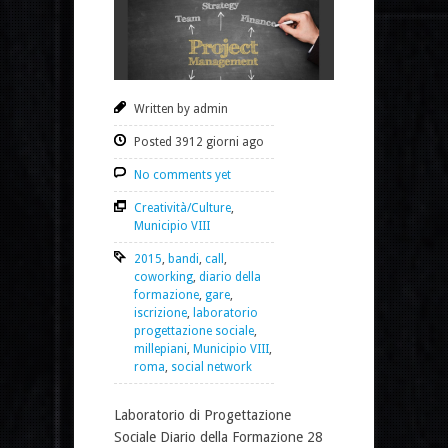
Written by admin
Posted 3912 giorni ago
No comments yet
Creatività/Culture
,
Municipio VIII
2015
,
bandi
,
call
,
coworking
,
diario della
formazione
,
gare
,
iscrizione
,
laboratorio
progettazione sociale
,
millepiani
,
Municipio VIII
,
roma
,
social network
Laboratorio di Progettazione
Sociale Diario della Formazione 28