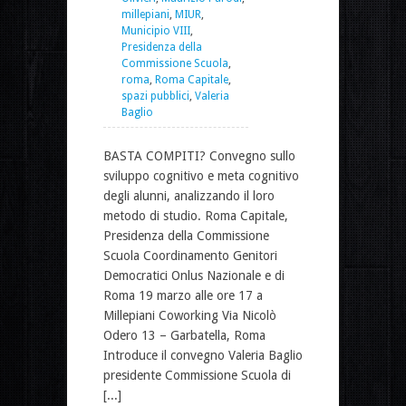
millepiani
,
MIUR
,
Municipio VIII
,
Presidenza della
Commissione Scuola
,
roma
,
Roma Capitale
,
spazi pubblici
,
Valeria
Baglio
BASTA COMPITI? Convegno sullo
sviluppo cognitivo e meta cognitivo
degli alunni, analizzando il loro
metodo di studio. Roma Capitale,
Presidenza della Commissione
Scuola Coordinamento Genitori
Democratici Onlus Nazionale e di
Roma 19 marzo alle ore 17 a
Millepiani Coworking Via Nicolò
Odero 13 – Garbatella, Roma
Introduce il convegno Valeria Baglio
presidente Commissione Scuola di
[...]