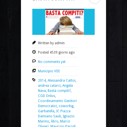
Written by admin
Posted 4539 giorni ago
No comments yet
Municipio VIII
2014
,
Alessandra Cattoi
,
andrea catarci
,
Angela
Nava
,
Basta compiti?
,
CGD Onlus
,
Coordinamento Genitori
Democratici
,
coworkig
,
Garbatella
,
IC Piazza
Damiano Sauli
,
Ignazio
Marino
,
libro
,
Marco
Olivieri
,
Maurizio Parodi
,