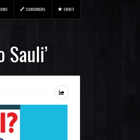
 COWO
COWORKERS
EVENTI
 Sauli’