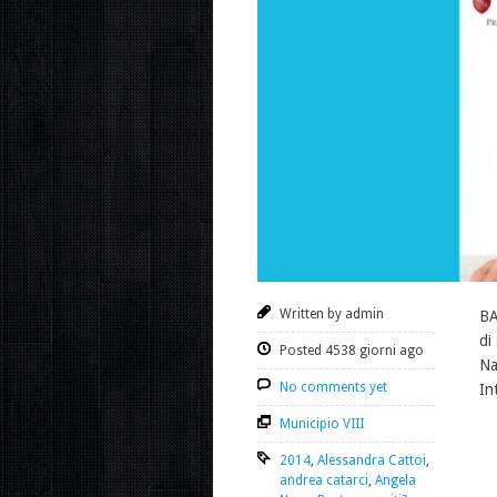
Written by admin
BA
di
Posted 4538 giorni ago
Na
No comments yet
In
Municipio VIII
2014
,
Alessandra Cattoi
,
andrea catarci
,
Angela