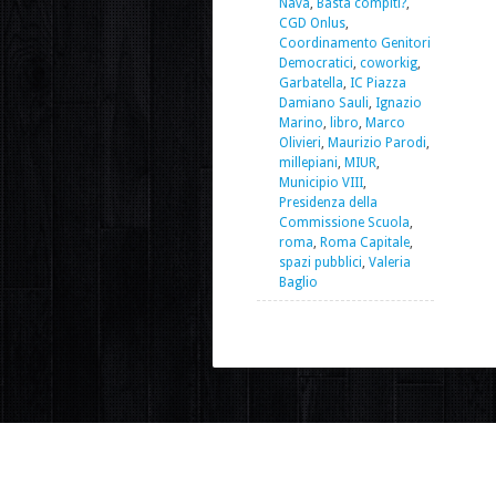
Nava
,
Basta compiti?
,
CGD Onlus
,
Coordinamento Genitori
Democratici
,
coworkig
,
Garbatella
,
IC Piazza
Damiano Sauli
,
Ignazio
Marino
,
libro
,
Marco
Olivieri
,
Maurizio Parodi
,
millepiani
,
MIUR
,
Municipio VIII
,
Presidenza della
Commissione Scuola
,
roma
,
Roma Capitale
,
spazi pubblici
,
Valeria
Baglio