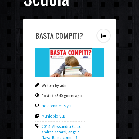
BASTA COMPITI?
Written by admin
Posted 4540 giorni ago
No comments yet
Municipio VIII
2014
,
Alessandra Cattoi
,
andrea catarci
,
Angela
Nava
,
Basta compiti?
,