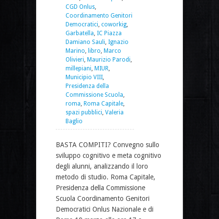
CGD Onlus
,
Coordinamento Genitori
Democratici
,
coworkig
,
Garbatella
,
IC Piazza
Damiano Sauli
,
Ignazio
Marino
,
libro
,
Marco
Olivieri
,
Maurizio Parodi
,
millepiani
,
MIUR
,
Municipio VIII
,
Presidenza della
Commissione Scuola
,
roma
,
Roma Capitale
,
spazi pubblici
,
Valeria
Baglio
BASTA COMPITI? Convegno sullo
sviluppo cognitivo e meta cognitivo
degli alunni, analizzando il loro
metodo di studio. Roma Capitale,
Presidenza della Commissione
Scuola Coordinamento Genitori
Democratici Onlus Nazionale e di