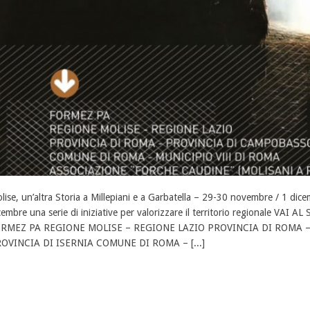
lise, un’altra Storia a Millepiani e a Garbatella – 29-30 novembre / 1 d
cembre una serie di iniziative per valorizzare il territorio regionale VAI AL
RMEZ PA REGIONE MOLISE – REGIONE LAZIO PROVINCIA DI ROMA 
OVINCIA DI ISERNIA COMUNE DI ROMA – [...]