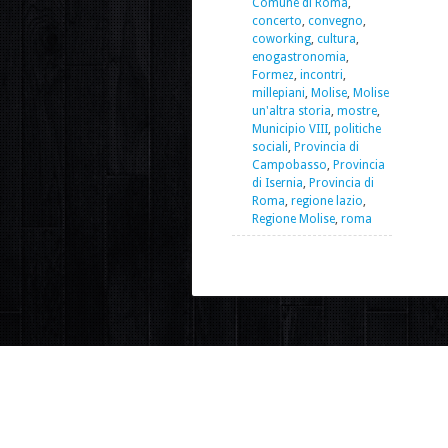
Comune di Roma
,
concerto
,
convegno
,
coworking
,
cultura
,
enogastronomia
,
Formez
,
incontri
,
millepiani
,
Molise
,
Molise
un'altra storia
,
mostre
,
Municipio VIII
,
politiche
sociali
,
Provincia di
Campobasso
,
Provincia
di Isernia
,
Provincia di
Roma
,
regione lazio
,
Regione Molise
,
roma