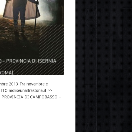
icembre 2013 Tra novembre e
 SITO moliseunaltrastoria.it >>
– PROVINCIA DI CAMPOBASSO –