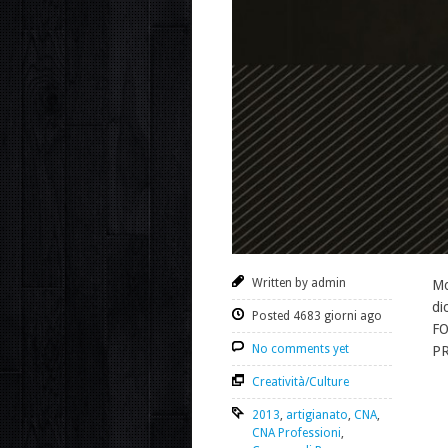
Written by admin
Mo
di
Posted 4683 giorni ago
FO
No comments yet
PR
Creatività/Culture
2013
,
artigianato
,
CNA
,
CNA Professioni
,