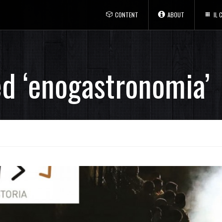
CONTENT
ABOUT
IL
ed ‘enogastronomia’