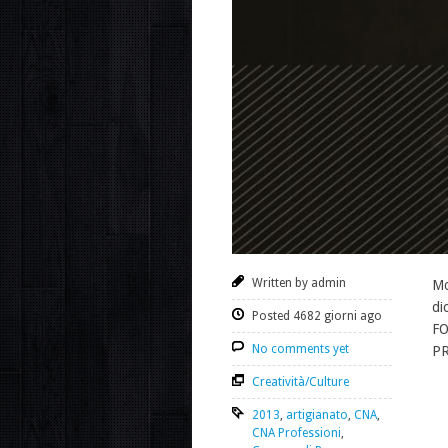
Written by admin
Mo
di
Posted 4682 giorni ago
FO
No comments yet
PR
Creatività/Culture
2013
,
artigianato
,
CNA
,
CNA Professioni
,