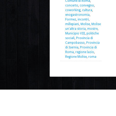
Comune di Roma
,
concerto
,
convegno
,
coworking
,
cultura
,
enogastronomia
,
Formez
,
incontri
,
millepiani
,
Molise
,
Molise
un'altra storia
,
mostre
,
Municipio VIII
,
politiche
sociali
,
Provincia di
Campobasso
,
Provincia
di Isernia
,
Provincia di
Roma
,
regione lazio
,
Regione Molise
,
roma