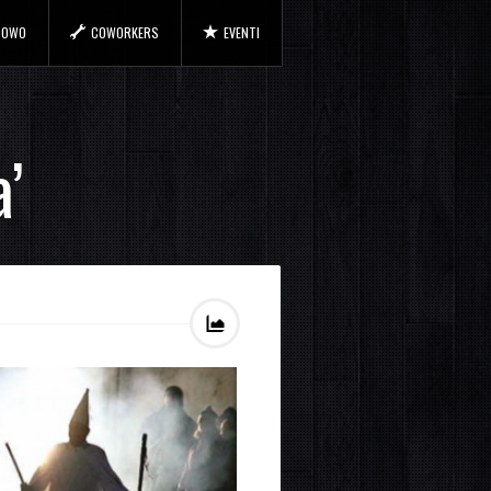
 COWO
COWORKERS
EVENTI
’