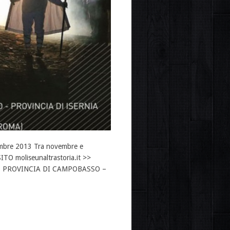
icembre 2013 Tra novembre e
 SITO moliseunaltrastoria.it >>
– PROVINCIA DI CAMPOBASSO –