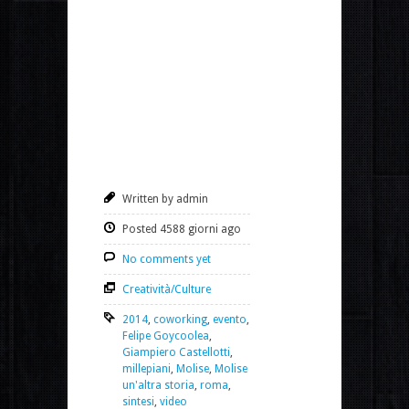
Written by admin
Posted 4588 giorni ago
No comments yet
Creatività/Culture
2014
,
coworking
,
evento
,
Felipe Goycoolea
,
Giampiero Castellotti
,
millepiani
,
Molise
,
Molise
un'altra storia
,
roma
,
sintesi
,
video