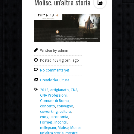
Molise, un’altra storia
Written by admin
Posted 4684 giorni ago
No comments yet
Creatività/Culture
2013
,
artigianato
,
CNA
,
CNA Professioni
,
Comune di Roma
,
concerto
,
convegno
,
coworking
,
cultura
,
enogastronomia
,
Formez
,
incontri
,
millepiani
,
Molise
,
Molise
un'altra storia
,
mostre
,