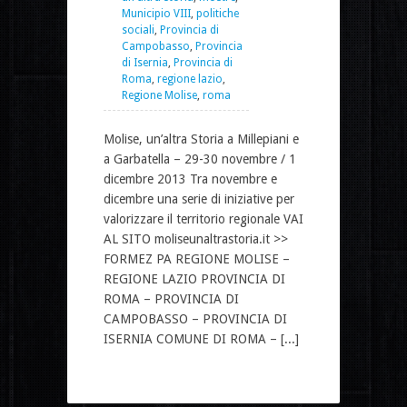
Municipio VIII
,
politiche
sociali
,
Provincia di
Campobasso
,
Provincia
di Isernia
,
Provincia di
Roma
,
regione lazio
,
Regione Molise
,
roma
Molise, un’altra Storia a Millepiani e
a Garbatella – 29-30 novembre / 1
dicembre 2013 Tra novembre e
dicembre una serie di iniziative per
valorizzare il territorio regionale VAI
AL SITO moliseunaltrastoria.it >>
FORMEZ PA REGIONE MOLISE –
REGIONE LAZIO PROVINCIA DI
ROMA – PROVINCIA DI
CAMPOBASSO – PROVINCIA DI
ISERNIA COMUNE DI ROMA – [...]