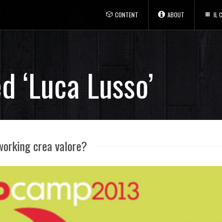
CONTENT
ABOUT
IL
d ‘Luca Lusso’
orking crea valore?