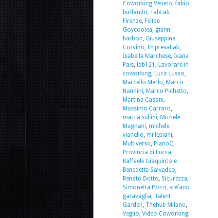
Coworking Veneto
,
fabio
burlando
,
FabLab
Firenze
,
Felipe
Goycoolea
,
gianni
barbon
,
Giuseppina
Corvino
,
ImpresaLab
,
Isabella Marchese
,
Ivana
Pais
,
lab121
,
Lavorare in
coworking
,
Luca Lusso
,
Marcello Merlo
,
Marco
Nannini
,
Marco Pichetto
,
Martina Casani
,
Massimo Carraro
,
mattia sullini
,
Michele
Magnani
,
michele
vianello
,
millepiani
,
Multiverso
,
PianoC
,
Provincia di Lucca
,
Raffaele Giaquinto e
Benedetta Salvadeo
,
Renato Dotto
,
Sicurezza
,
Simonetta Pozzi
,
stefano
garavaglia
,
Talent
Garden
,
Thehub Milano
,
Veglio
,
Video Coworking