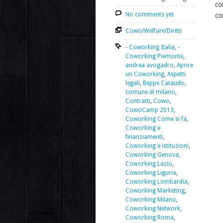
co
No comments yet
co
Cowo/Welfare/Diritti
- Coworking Italia
,
-
Coworking Piemonte
,
andrea avogadro
,
Aprire
un Coworking
,
Aspetti
legali
,
Beppe Cataudo
,
comune di milano
,
Contratti
,
Cowo
,
CowoCamp 2013
,
Coworking Come si fa
,
Coworking e
finanziamenti
,
Coworking e istituzioni
,
Coworking Genova
,
Coworking Lazio
,
Coworking Liguria
,
Coworking Lombardia
,
Coworking Marketing
,
Coworking Milano
,
Coworking Network
,
Coworking Roma
,