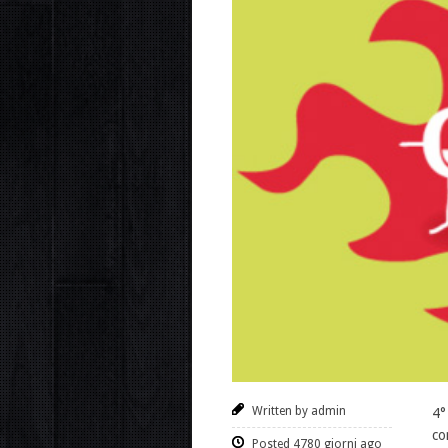
Written by admin
4°
co
Posted 4780 giorni ago