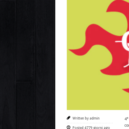
Written by admin
4°
co
Posted 4779 giorni ago