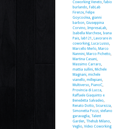
Coworking Veneto
,
fabio
burlando
,
FabLab
Firenze
,
Felipe
Goycoolea
,
gianni
barbon
,
Giuseppina
Corvino
,
ImpresaLab
,
Isabella Marchese
,
Ivana
Pais
,
lab121
,
Lavorare in
coworking
,
Luca Lusso
,
Marcello Merlo
,
Marco
Nannini
,
Marco Pichetto
,
Martina Casani
,
Massimo Carraro
,
mattia sullini
,
Michele
Magnani
,
michele
vianello
,
millepiani
,
Multiverso
,
PianoC
,
Provincia di Lucca
,
Raffaele Giaquinto e
Benedetta Salvadeo
,
Renato Dotto
,
Sicurezza
,
Simonetta Pozzi
,
stefano
garavaglia
,
Talent
Garden
,
Thehub Milano
,
Veglio
,
Video Coworking