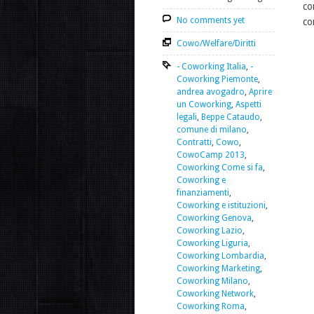
co
No comments yet
co
Cowo/Welfare/Diritti
- Coworking Italia
,
-
Coworking Piemonte
,
andrea avogadro
,
Aprire
un Coworking
,
Aspetti
legali
,
Beppe Cataudo
,
comune di milano
,
Contratti
,
Cowo
,
CowoCamp 2013
,
Coworking Come si fa
,
Coworking e
finanziamenti
,
Coworking e istituzioni
,
Coworking Genova
,
Coworking Lazio
,
Coworking Liguria
,
Coworking Lombardia
,
Coworking Marketing
,
Coworking Milano
,
Coworking Network
,
Coworking Roma
,