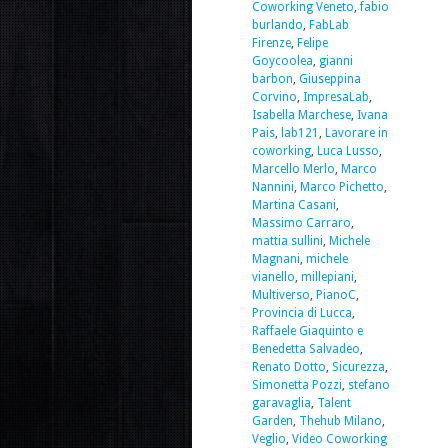
Coworking Veneto
,
fabio
burlando
,
FabLab
Firenze
,
Felipe
Goycoolea
,
gianni
barbon
,
Giuseppina
Corvino
,
ImpresaLab
,
Isabella Marchese
,
Ivana
Pais
,
lab121
,
Lavorare in
coworking
,
Luca Lusso
,
Marcello Merlo
,
Marco
Nannini
,
Marco Pichetto
,
Martina Casani
,
Massimo Carraro
,
mattia sullini
,
Michele
Magnani
,
michele
vianello
,
millepiani
,
Multiverso
,
PianoC
,
Provincia di Lucca
,
Raffaele Giaquinto e
Benedetta Salvadeo
,
Renato Dotto
,
Sicurezza
,
Simonetta Pozzi
,
stefano
garavaglia
,
Talent
Garden
,
Thehub Milano
,
Veglio
,
Video Coworking