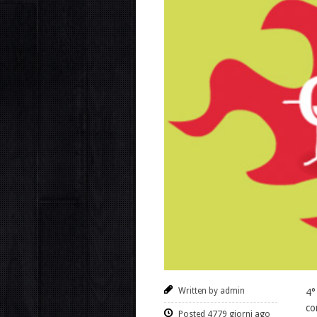
Written by admin
4°
co
Posted 4779 giorni ago