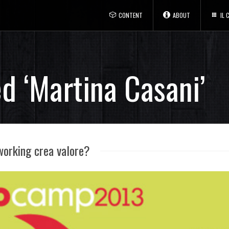
CONTENT
ABOUT
IL
d ‘Martina Casani’
orking crea valore?