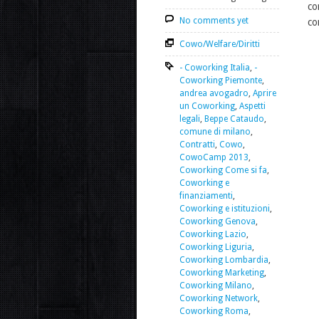
co
No comments yet
co
Cowo/Welfare/Diritti
- Coworking Italia
,
-
Coworking Piemonte
,
andrea avogadro
,
Aprire
un Coworking
,
Aspetti
legali
,
Beppe Cataudo
,
comune di milano
,
Contratti
,
Cowo
,
CowoCamp 2013
,
Coworking Come si fa
,
Coworking e
finanziamenti
,
Coworking e istituzioni
,
Coworking Genova
,
Coworking Lazio
,
Coworking Liguria
,
Coworking Lombardia
,
Coworking Marketing
,
Coworking Milano
,
Coworking Network
,
Coworking Roma
,