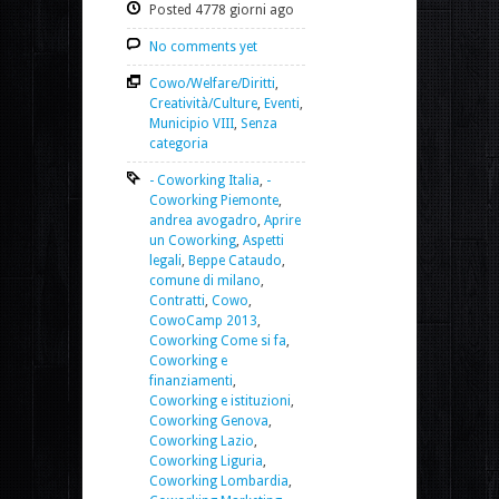
Posted 4778 giorni ago
No comments yet
Cowo/Welfare/Diritti
,
Creatività/Culture
,
Eventi
,
Municipio VIII
,
Senza
categoria
- Coworking Italia
,
-
Coworking Piemonte
,
andrea avogadro
,
Aprire
un Coworking
,
Aspetti
legali
,
Beppe Cataudo
,
comune di milano
,
Contratti
,
Cowo
,
CowoCamp 2013
,
Coworking Come si fa
,
Coworking e
finanziamenti
,
Coworking e istituzioni
,
Coworking Genova
,
Coworking Lazio
,
Coworking Liguria
,
Coworking Lombardia
,