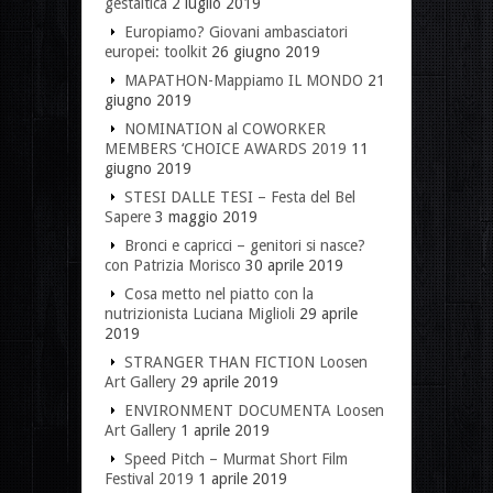
gestaltica
2 luglio 2019
Europiamo? Giovani ambasciatori
europei: toolkit
26 giugno 2019
MAPATHON-Mappiamo IL MONDO
21
giugno 2019
NOMINATION al COWORKER
MEMBERS ‘CHOICE AWARDS 2019
11
giugno 2019
STESI DALLE TESI – Festa del Bel
Sapere
3 maggio 2019
Bronci e capricci – genitori si nasce?
con Patrizia Morisco
30 aprile 2019
Cosa metto nel piatto con la
nutrizionista Luciana Miglioli
29 aprile
2019
STRANGER THAN FICTION Loosen
Art Gallery
29 aprile 2019
ENVIRONMENT DOCUMENTA Loosen
Art Gallery
1 aprile 2019
Speed Pitch – Murmat Short Film
Festival 2019
1 aprile 2019