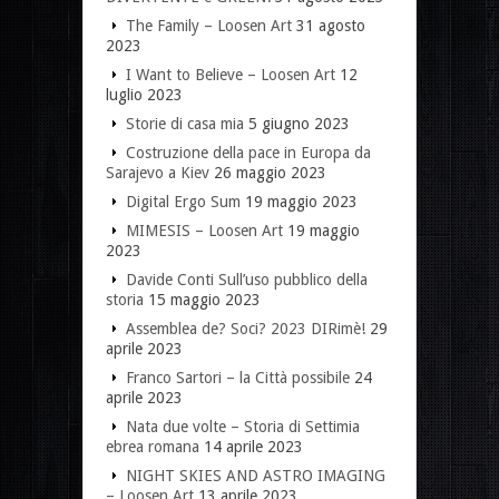
The Family – Loosen Art
31 agosto
2023
I Want to Believe – Loosen Art
12
luglio 2023
Storie di casa mia
5 giugno 2023
Costruzione della pace in Europa da
Sarajevo a Kiev
26 maggio 2023
Digital Ergo Sum
19 maggio 2023
MIMESIS – Loosen Art
19 maggio
2023
Davide Conti Sull’uso pubblico della
storia
15 maggio 2023
Assemblea de? Soci? 2023 DIRimè!
29
aprile 2023
Franco Sartori – la Città possibile
24
aprile 2023
Nata due volte – Storia di Settimia
ebrea romana
14 aprile 2023
NIGHT SKIES AND ASTRO IMAGING
– Loosen Art
13 aprile 2023