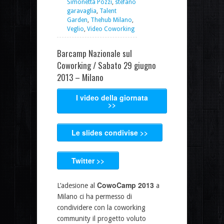
Simonetta Pozzi
,
stefano
garavaglia
,
Talent
Garden
,
Thehub Milano
,
Veglio
,
Video Coworking
Barcamp Nazionale sul
Coworking / Sabato 29 giugno
2013 – Milano
I video della giornata
>>
Le slides condivise >>
Twitter >>
CowoCamp 2013
L’adesione al
a
Milano ci ha permesso di
condividere con la coworking
community il progetto voluto