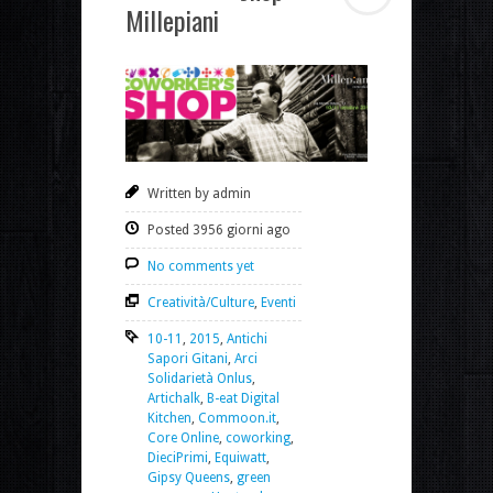
Millepiani
Written by admin
Posted 3956 giorni ago
No comments yet
Creatività/Culture
,
Eventi
10-11
,
2015
,
Antichi
Sapori Gitani
,
Arci
Solidarietà Onlus
,
Artichalk
,
B-eat Digital
Kitchen
,
Commoon.it
,
Core Online
,
coworking
,
DieciPrimi
,
Equiwatt
,
Gipsy Queens
,
green