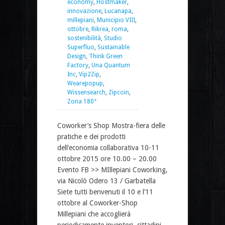
economy
,
Hostmaker
,
innovazione
,
Lucanapa
,
millepiani
,
Municipio VIII
,
ottobre
,
Rikrea
,
roma
,
sostenibilità
,
Studio
Superfluo
,
Sustainable
Design
,
Think Green
Factory
,
Una Quantum
Inc
,
Vip2Zip
,
Wearepopup
,
Wissensearch
,
Zipcoin
,
Zona 180°
Coworker’s Shop Mostra-fiera delle
pratiche e dei prodotti
dell’economia collaborativa 10-11
ottobre 2015 ore 10.00 – 20.00
Evento FB >> MIllepiani Coworking,
via Nicolò Odero 13 / Garbatella
Siete tutti benvenuti il 10 e l’11
ottobre al Coworker-Shop
Millepiani che accoglierà
periodicamente inventori, cittadini