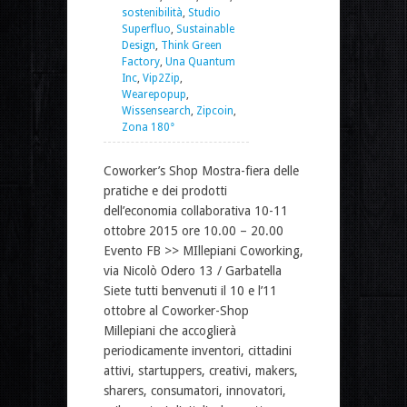
sostenibilità
,
Studio
Superfluo
,
Sustainable
Design
,
Think Green
Factory
,
Una Quantum
Inc
,
Vip2Zip
,
Wearepopup
,
Wissensearch
,
Zipcoin
,
Zona 180°
Coworker’s Shop Mostra-fiera delle
pratiche e dei prodotti
dell’economia collaborativa 10-11
ottobre 2015 ore 10.00 – 20.00
Evento FB >> MIllepiani Coworking,
via Nicolò Odero 13 / Garbatella
Siete tutti benvenuti il 10 e l’11
ottobre al Coworker-Shop
Millepiani che accoglierà
periodicamente inventori, cittadini
attivi, startuppers, creativi, makers,
sharers, consumatori, innovatori,