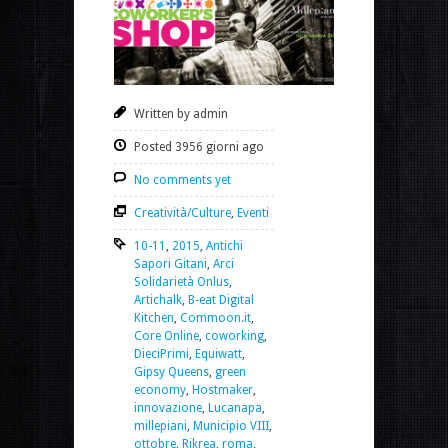
Written by admin
Posted 3956 giorni ago
No comments yet
Creatività/Culture
,
Eventi
10-11
,
2015
,
Antichi
Sapori Gitani
,
Arci
Solidarietà Onlus
,
Artichalk
,
B-eat Digital
Kitchen
,
Commoon.it
,
Core Online
,
coworking
,
DieciPrimi
,
Equiwatt
,
Gipsy Queens
,
green
economy
,
Hostmaker
,
innovazione
,
Lucanapa
,
millepiani
,
Municipio VIII
,
ottobre
,
Rikrea
,
roma
,