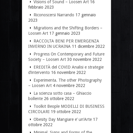
Visions of Sound – Loosen Art
16
febbraio 2023
Riconoscersi Narrando
17 gennaio
2023
Migrations and the Shifting Borders –
Loosen Art
17 gennaio 2023
RACCOLTA BENI PER EMERGENZA
INVERNO IN UCRAINA
11 dicembre 2022
Progress On Contemporary and Future
Society – Loosen Art
30 novembre 2022
EREDITÀ del COVID Analisi e strategie
d’intervento
16 novembre 2022
Experimenta. The other Photography
– Loosen Art
4 novembre 2022
La scienza sotto casa – Ghiaccio
bollente
26 ottobre 2022
Toolkit Beople MODELLI DI BUSINESS
CIRCOLARI
19 ottobre 2022
Obesity Day Mangiare e’ un’Arte
17
ottobre 2022
Minimal. Signs and Forms of the