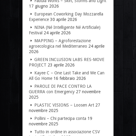
Fabula Works – Skin, Storms and Light
17 giugno 2026
European Coworking Day Mozzarella
Experience
30 aprile 2026
NINA (Né Intelligente Né Artificiale)
Festival
24 aprile 2026
MAPPING – Agroforestazione
agroecologica nel Mediterraneo
24 aprile
2026
GREEN INCLUSION LABS RES-MOVE
PROJECT
23 aprile 2026
Kayee C – One Last Take and We Can
All Go Home
16 febbraio 2026
PAROLE DI PACE CONTRO LA
GUERRA con Emergency
27 novembre
2025
PLASTIC VISIONS – Loosen Art
27
novembre 2025
Pollini – Chi partecipa conta
19
novembre 2025
Tutto in ordine in associazione CSV