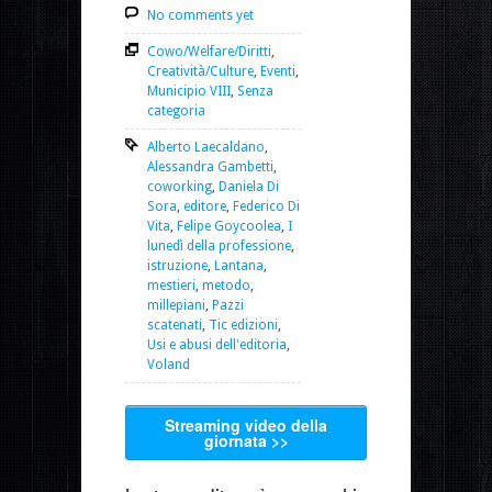
No comments yet
Cowo/Welfare/Diritti
,
Creatività/Culture
,
Eventi
,
Municipio VIII
,
Senza
categoria
Alberto Laecaldano
,
Alessandra Gambetti
,
coworking
,
Daniela Di
Sora
,
editore
,
Federico Di
Vita
,
Felipe Goycoolea
,
I
lunedì della professione
,
istruzione
,
Lantana
,
mestieri
,
metodo
,
millepiani
,
Pazzi
scatenati
,
Tic edizioni
,
Usi e abusi dell'editoria
,
Voland
Streaming video della
giornata >>