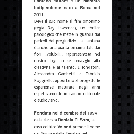
Lantana editore è un marchio
indipendente nato a Roma nel
2011.
Deve il suo nome al film omonimo
(regia Ray Lawrence), un thriller
psicologico che mette in guardia dai
pericoli del pregiudizio. La Lantana
è anche una pianta ornamentale dai
fiori «volubili», rappresentata nel
nostro logo come omaggio alla
creatività e al talento. I fondatori,
Alessandra Gambetti e Fabrizio
Ruggirello, apportano al progetto le
esperienze maturate negli anni
rispettivamente in campo editoriale
e audiovisivo.
Fondata nel dicembre del 1994
Daniela Di Sora
dalla slavista
, la
Voland
casa editrice
prende il nome
dal Signore delle Tenebre nel