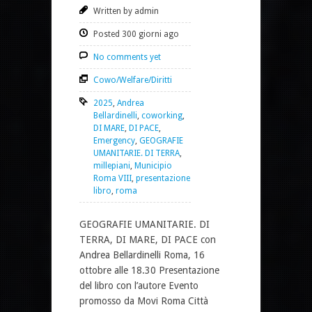
Written by admin
Posted 300 giorni ago
No comments yet
Cowo/Welfare/Diritti
2025
,
Andrea
Bellardinelli
,
coworking
,
DI MARE
,
DI PACE
,
Emergency
,
GEOGRAFIE
UMANITARIE. DI TERRA
,
millepiani
,
Municipio
Roma VIII
,
presentazione
libro
,
roma
GEOGRAFIE UMANITARIE. DI
TERRA, DI MARE, DI PACE con
Andrea Bellardinelli Roma, 16
ottobre alle 18.30 Presentazione
del libro con l’autore Evento
promosso da Movi Roma Città