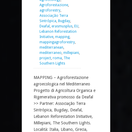
Agroforestazione
,
agroforestry
,
Associação Terra
Sintrópica
,
Bugday
,
Deafal
,
erasmusplus
,
EU
,
Lebanon Reforestation
Initiative
,
mapping
,
mappingagroforestry
,
mediterranean
,
mediterraneo
,
millepiani
,
project
,
roma
,
The
Southern Lights
MAPPING – Agroforestazione
agroecologica nel Mediterraneo
Progetto di Agricoltura Organica e
Rigenerativa promosso da Deafal
>> Partner: Associação Terra
Sintrópica, Bugday, Deafal,
Lebanon Reforestation Initiative,
Millepiani, The Southern Lights.
Località: Italia, Libano, Grecia,