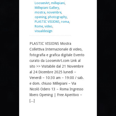
LoosenArt
,
millepiani
,
Millepiani Gallery
,
mostra
,
novembre
,
opening
,
photography
,
PLASTIC VISIONS
,
roma
,
Rome
,
video
,
visualdesign
PLASTIC VISIONS Mostra
Collettiva Internazionale di video,
fotografia e grafica digitale Evento
curato da LoosenArt.com Link al
sito >> Visitabile dal 21 Novembre
al 24 Dicembre 2025 lunedì –
Venerdì – 10:30 am – 19:00 / sab.
e dom. chiuso Millepiani – Via
Nicolò Odero 13 – Roma Ingresso
libero Opening | Free Aperitivo –
[...]