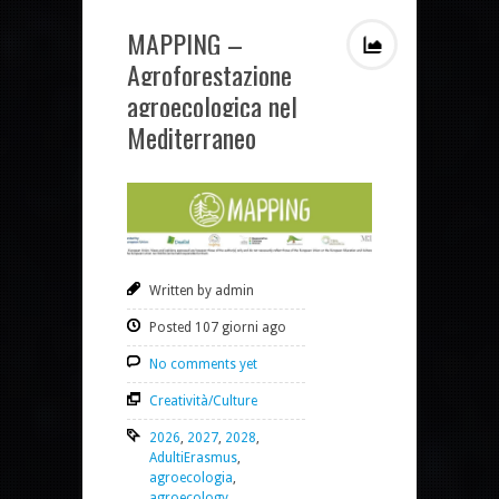
MAPPING –
Agroforestazione
agroecologica nel
Mediterraneo
Written by admin
Posted 107 giorni ago
No comments yet
Creatività/Culture
2026
,
2027
,
2028
,
AdultiErasmus
,
agroecologia
,
agroecology
,