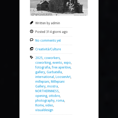
Written by admin
Posted 314 giorni ago
No comments yet
Creatività/Culture
2025
,
coworkers
,
coworking
,
evento
,
expo
,
fotografia
,
free aperitive
,
gallery
,
Garbatella
,
international
,
LoosenArt
,
millepiani
,
Millepiani
Gallery
,
mostra
,
NORTHERNNESS
,
opening
,
ottobre
,
photography
,
roma
,
Rome
,
video
,
visualdesign