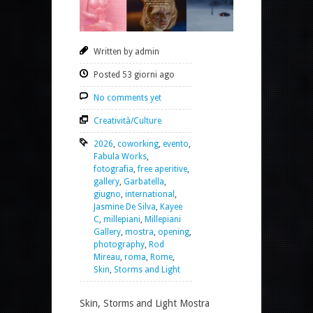
Written by admin
Posted 53 giorni ago
No comments yet
Creatività/Culture
2026
,
coworking
,
evento
,
Fabula Works
,
fotografia
,
free aperitive
,
gallery
,
Garbatella
,
giugno
,
international
,
Jasmine De Silva
,
Kayee
C
,
millepiani
,
Millepiani
Gallery
,
mostra
,
opening
,
photography
,
Rod
Mireau
,
roma
,
Rome
,
Skin
,
Storms and Light
Skin, Storms and Light Mostra