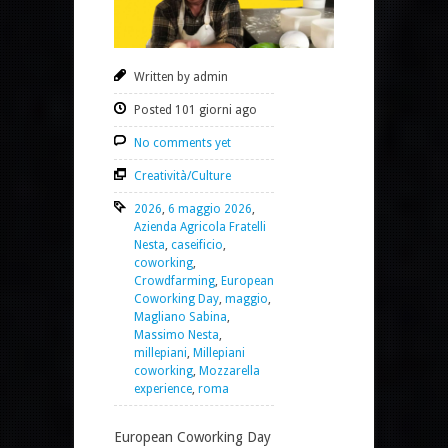
Written by admin
Posted 101 giorni ago
No comments yet
Creatività/Culture
2026
,
6 maggio 2026
,
Azienda Agricola Fratelli
Nesta
,
caseificio
,
coworking
,
Crowdfarming
,
European
Coworking Day
,
maggio
,
Magliano Sabina
,
Massimo Nesta
,
millepiani
,
Millepiani
coworking
,
Mozzarella
experience
,
roma
European Coworking Day