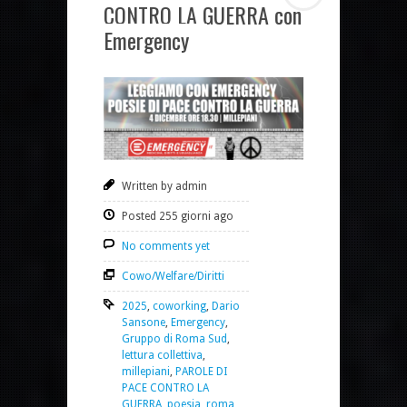
CONTRO LA GUERRA con
Emergency
Written by admin
Posted 255 giorni ago
No comments yet
Cowo/Welfare/Diritti
2025
,
coworking
,
Dario
Sansone
,
Emergency
,
Gruppo di Roma Sud
,
lettura collettiva
,
millepiani
,
PAROLE DI
PACE CONTRO LA
GUERRA
,
poesia
,
roma
,