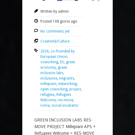
Written by admin
Posted 108 giorni ago
No comments yet
Creatività/Culture
2026
,
co-founded by
European Union
,
coworking
,
EU
,
green
economy
,
green
inclusion labs
,
inclusione
,
migrants
,
millepiani
,
networking
,
open coworking
,
project
,
refugees
,
Refugees
Welcome
,
res-move
,
roma
,
social incubator
GREEN INCLUSION LABS RES-
MOVE PROJECT Millepiani APS +
Refugees Welcome = RES-MOVE