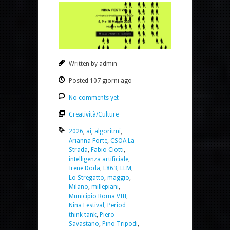
Written by admin
Posted 107 giorni ago
No comments yet
Creatività/Culture
2026
,
ai
,
algoritmi
,
Arianna Forte
,
CSOA La
Strada
,
Fabio Ciotti
,
intelligenza artificiale
,
Irene Doda
,
L863
,
LLM
,
Lo Stregatto
,
maggio
,
Milano
,
millepiani
,
Municipio Roma VIII
,
Nina Festival
,
Period
think tank
,
Piero
Savastano
,
Pino Tripodi
,