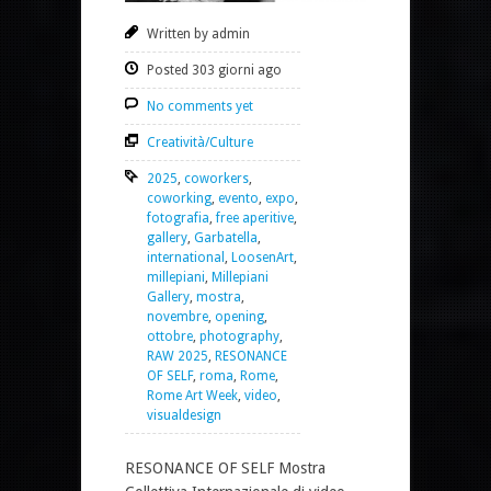
Written by admin
Posted 303 giorni ago
No comments yet
Creatività/Culture
2025
,
coworkers
,
coworking
,
evento
,
expo
,
fotografia
,
free aperitive
,
gallery
,
Garbatella
,
international
,
LoosenArt
,
millepiani
,
Millepiani
Gallery
,
mostra
,
novembre
,
opening
,
ottobre
,
photography
,
RAW 2025
,
RESONANCE
OF SELF
,
roma
,
Rome
,
Rome Art Week
,
video
,
visualdesign
RESONANCE OF SELF Mostra