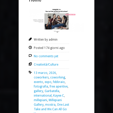
Written by admin
Posted 174 giorni ago
No comments yet
Creatività/Culture
13 marzo
,
2026
,
coworkers
,
coworking
,
evento
,
expo
,
febbraio
,
fotografia
,
free aperitive
,
gallery
,
Garbatella
,
international
,
Kayee C
,
millepiani
,
Millepiani
Gallery
,
mostra
,
One Last
Take and We Can All Go