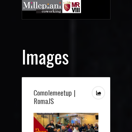
Images
Complemeetup |
RomaJS