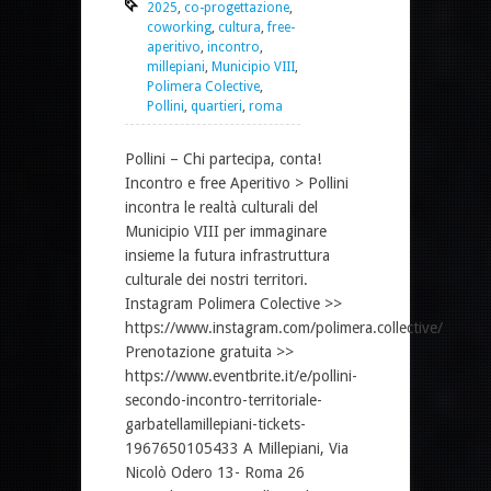
2025
,
co-progettazione
,
coworking
,
cultura
,
free-
aperitivo
,
incontro
,
millepiani
,
Municipio VIII
,
Polimera Colective
,
Pollini
,
quartieri
,
roma
Pollini – Chi partecipa, conta!
Incontro e free Aperitivo > Pollini
incontra le realtà culturali del
Municipio VIII per immaginare
insieme la futura infrastruttura
culturale dei nostri territori.
Instagram Polimera Colective >>
https://www.instagram.com/polimera.collective/
Prenotazione gratuita >>
https://www.eventbrite.it/e/pollini-
secondo-incontro-territoriale-
garbatellamillepiani-tickets-
1967650105433 A Millepiani, Via
Nicolò Odero 13- Roma 26