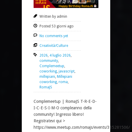
Written by admin
Posted 53 giorni ago
No comments yet
Creatività/Culture
2026
,
4 luglio 2026
,
community
,
Complemeetup
,
coworking
,
javascript
,
millepiani
,
Millepiani
coworking
,
roma
,
RomaJS
Complemeetup | RomaJS T-R-E-D-
I-C-E-S-I-M-O compleanno della
community! Ingresso libero!
Registratevi qui >
https://www.meetup.com/romajs/events/315281506/