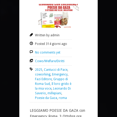
Written by admin
Posted 314 giorni ago
No comments yet
Cowo/Welfare/Diritti
2025
,
Cantucci di Pace
,
coworking
,
Emergency
,
Fazi Editore
,
Gruppo di
Roma Sud
,
Il loro grido è
la mia voce
,
Leonardo Di
Saverio
,
millepiani
,
Poesie da Gaza
,
roma
LEGGIAMO POESIE DA GAZA con
Emergency Roma, 3 Ottobre ore