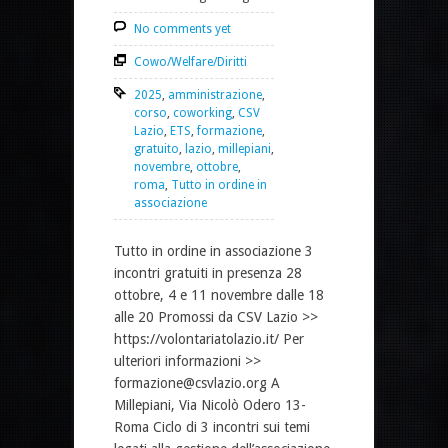
No comments yet
Cowo/Welfare/Diritti
2025
,
amministrazione
,
corso
,
coworking
,
CSV
Lazio
,
ETS
,
formazione
,
gratuito
,
lazio
,
millepiani
,
novembre
,
ottobre
,
roma
,
Tutto in ordine in
associazione
Tutto in ordine in associazione 3
incontri gratuiti in presenza 28
ottobre, 4 e 11 novembre dalle 18
alle 20 Promossi da CSV Lazio >>
https://volontariatolazio.it/ Per
ulteriori informazioni >>
formazione@csvlazio.org A
Millepiani, Via Nicolò Odero 13-
Roma Ciclo di 3 incontri sui temi