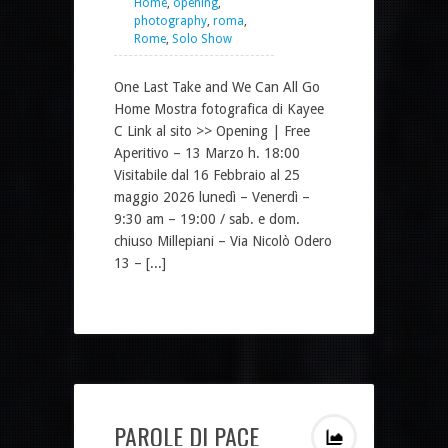
Home
,
opening
,
photography
,
roma
,
Rome
,
Solo Show
One Last Take and We Can All Go
Home Mostra fotografica di Kayee
C Link al sito >> Opening | Free
Aperitivo – 13 Marzo h. 18:00
Visitabile dal 16 Febbraio al 25
maggio 2026 lunedì – Venerdì –
9:30 am – 19:00 / sab. e dom.
chiuso Millepiani – Via Nicolò Odero
13 – [...]
PAROLE DI PACE