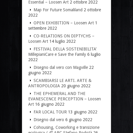
Essential – Loosen Art
2 ottobre 2022
Map For Future Somaliland
2 ottobre
2022
OPEN EXHIBITION – Loosen Art
1
settembre 2022
CO-RELATIONS ON DIPTYCHS –
Loosen Art
14 luglio 2022
FESTIVAL DELLA SOSTENIBILITA’
MillepianiCare e Save the Family
6 luglio
2022
Disegno dal vero con Magville
22
giugno 2022
SCAMBIARSI LE ARTI. ARTE &
ANTROPOLOGIA
20 giugno 2022
THE EPHEMERAL AND THE
EVANESCENCE PERCEPTION – Loosen
Art
16 giugno 2022
FAR LOCAL TOUR
13 giugno 2022
Disegno dal vero
6 giugno 2022
Cohousing, Coworking e transizione
ecologica / 4° ABC Stefano Rodotà
26