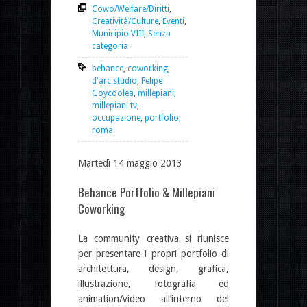
Cowo/Welfare/Diritti
,
Creatività/Culture
,
Eventi
,
Municipio VIII
,
Senza
categoria
behance
,
coworking
,
d'arc studio
,
Felipe
Goycoolea
,
millepiani
,
millepiani tv
,
occupazione
,
portfolio
,
roma
Martedì 14 maggio 2013
Behance Portfolio & Millepiani
Coworking
La community creativa si riunisce
per presentare i propri portfolio di
architettura, design, grafica,
illustrazione, fotografia ed
animation/video all’interno del