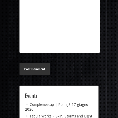
Post Comment
Eventi
Complemeetup | RomaJS
17 giugno
2026
Fabula Works – Skin, Storms and Light