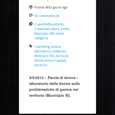
Posted 4803 giorni ago
No comments yet
Cowo/Welfare/Diritti
,
Creatività/Culture
,
Eventi
,
Municipio VIII
,
Senza
categoria
coworking
,
donna
,
laboratorio
,
millepiani
,
Municipio VIII
,
parola di
donna
,
Roma Capitale
,
territorio
9/5/2013 – Parola di donna –
laboratorio delle donne sulle
problematiche di genere nel
territorio (Municipio XI).